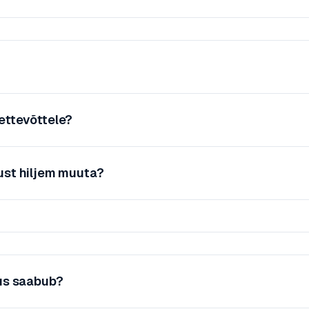
ettevõttele?
ust hiljem muuta?
mus saabub?