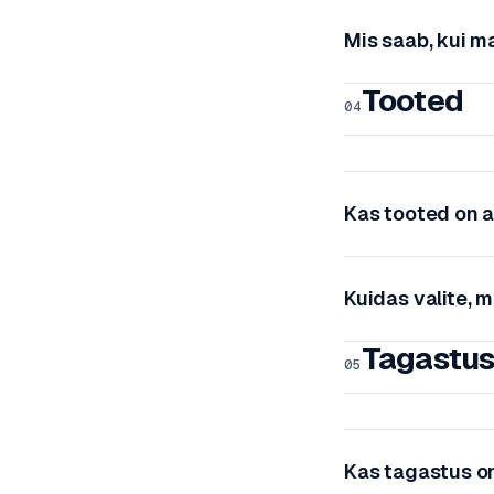
Mis saab, kui m
Tooted
04
Kas tooted on a
Kuidas valite, 
Tagastu
05
Kas tagastus o