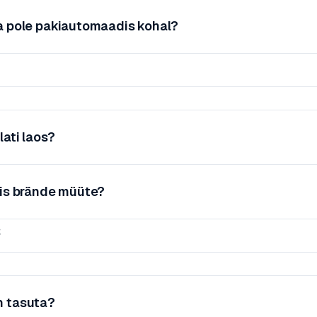
a pole pakiautomaadis kohal?
lati laos?
mis brände müüte?
s
n tasuta?