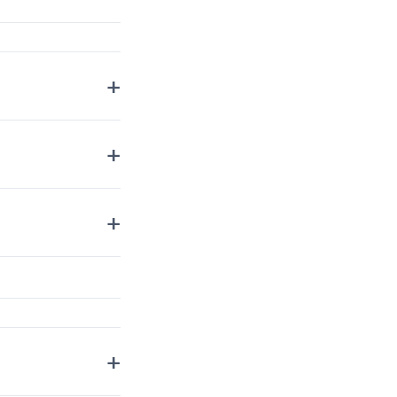
+
+
+
+