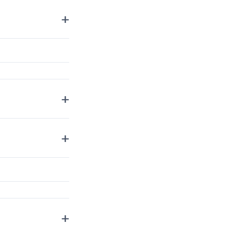
+
+
+
+