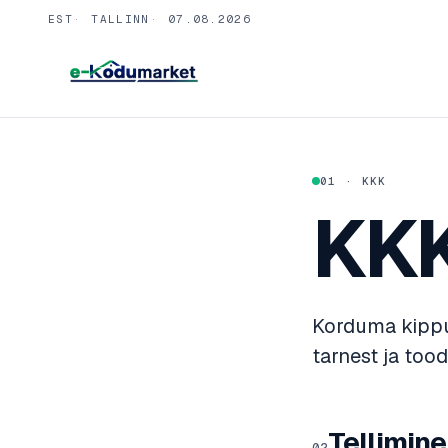
Skip
EST
TALLINN
07.08.2026
to
content
01 · KKK
KK
Korduma kippu
tarnest ja tood
Tellimine
02