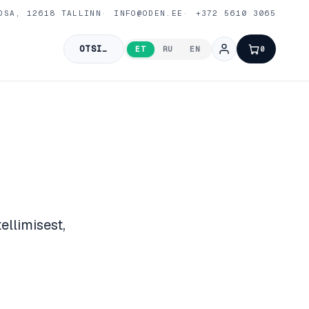
OSA, 12618 TALLINN
INFO@ODEN.EE
+372 5610 3065
OTSI…
ET
RU
EN
0
llimisest,