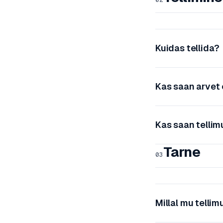
Kuidas tellida?
Kas saan arvet 
Kas saan tellim
Tarne
03
Millal mu telli