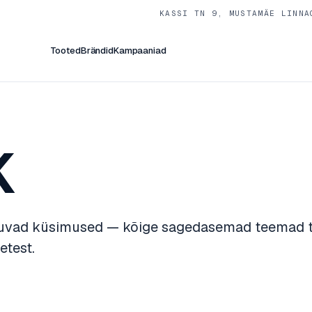
KASSI TN 9, MUSTAMÄE LINNA
Tooted
Brändid
Kampaaniad
K
vad küsimused — kõige sagedasemad teemad te
etest.