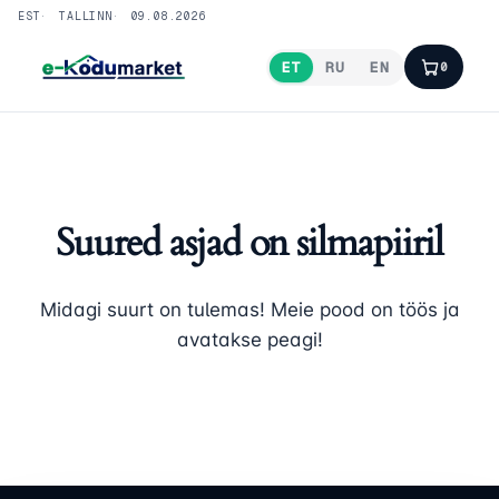
Skip
EST
TALLINN
09.08.2026
to
ET
RU
EN
0
content
Suured asjad on silmapiiril
Midagi suurt on tulemas! Meie pood on töös ja
avatakse peagi!